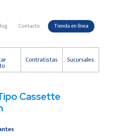
log
Contacto
Tienda en línea
tar
Contratistas
Sucursales
to
Tipo Cassette
n
antes