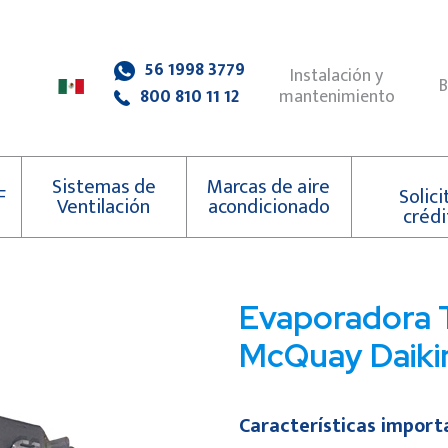
56 1998 3779
Instalación y
B
mantenimiento
800 810 11 12
Sistemas de
Marcas de aire
F
Solici
Ventilación
acondicionado
crédi
Evaporadora 
McQuay Daiki
Características import