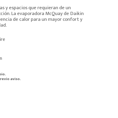
nas y espacios que requieran de un
cción. La evaporadora McQuay de Daikin
encia de calor para un mayor confort y
ad.
ire
n
bio.
revio aviso.