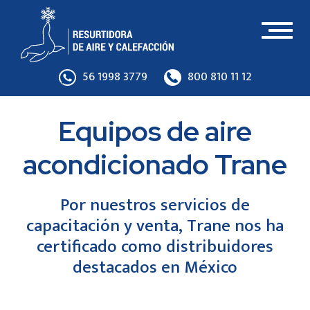
Toggl
naviga
56 1998 3779
800 810 11 12
Equipos de aire
acondicionado Trane
Por nuestros servicios de
capacitación y venta, Trane nos ha
certificado
como distribuidores
destacados en México