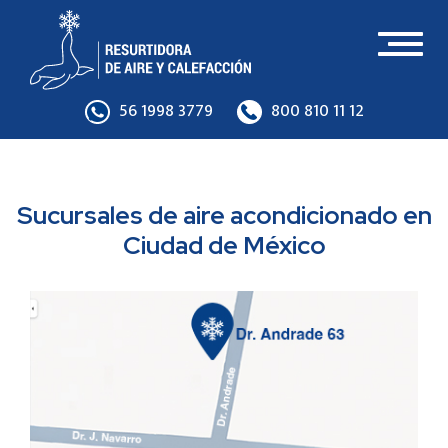
Toggl
naviga
56 1998 3779
800 810 11 12
Sucursales de aire acondicionado en
Ciudad de México