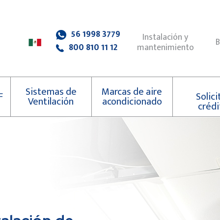
56 1998 3779
Instalación y
B
mantenimiento
800 810 11 12
Sistemas de
Marcas de aire
F
Solici
Ventilación
acondicionado
crédi