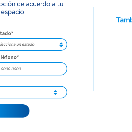
pción de acuerdo a tu
 espacio
Tamb
stado
*
eléfono
*